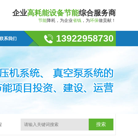
企业
高耗能设备节能
综合服务商
节能
降耗，为企业
省钱
，为
环保
做贡献！
13922958730
联系我们
程